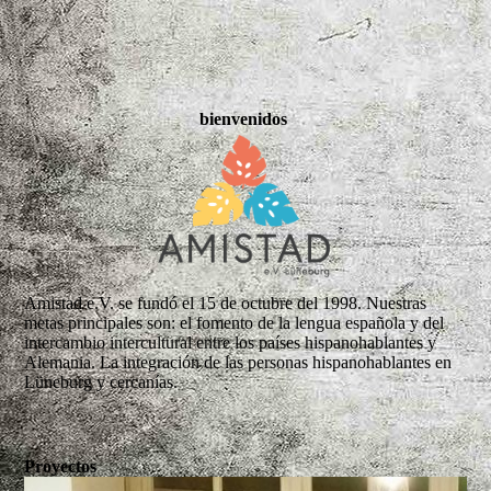
bienvenidos
Amistad e.V. se fundó el 15 de octubre del 1998. Nuestras
metas principales son: el fomento de la lengua española y del
intercambio intercultural entre los países hispanohablantes y
Alemania. La integración de las personas hispanohablantes en
Lüneburg y cercanías.
Proyectos